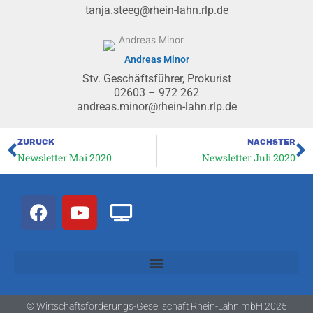
tanja.steeg@rhein-lahn.rlp.de
Andreas Minor
Stv. Geschäftsführer, Prokurist
02603 – 972 262
andreas.minor@rhein-lahn.rlp.de
ZURÜCK
NÄCHSTER
Zurück
N
Newsletter Mai 2020
Newsletter Juli 2020
F
Y
T
a
o
v
c
u
e
t
b
u
o
b
o
e
© Wirtschaftsförderungs-Gesellschaft Rhein-Lahn mbH 2025