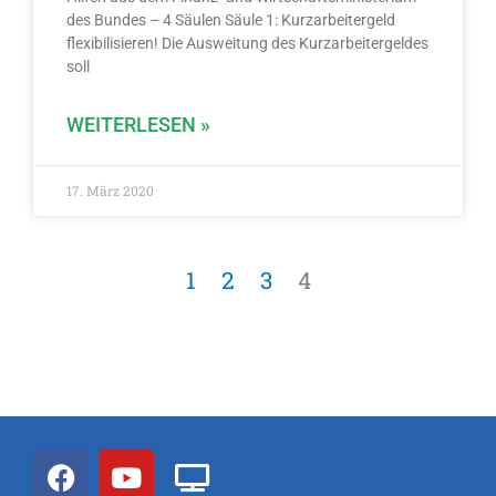
des Bundes – 4 Säulen Säule 1: Kurzarbeitergeld
flexibilisieren! Die Ausweitung des Kurzarbeitergeldes
soll
WEITERLESEN »
17. März 2020
1
2
3
4
F
Y
T
a
o
v