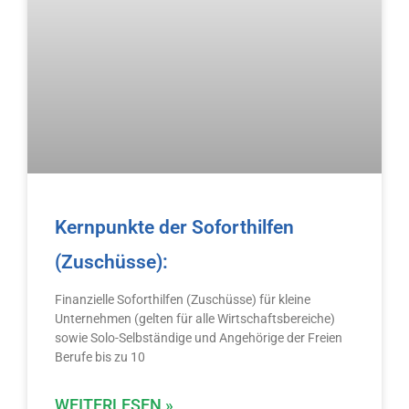
i
i
i
i
t
t
t
t
Kernpunkte der Soforthilfen
e
e
e
e
(Zuschüsse):
Finanzielle Soforthilfen (Zuschüsse) für kleine
Unternehmen (gelten für alle Wirtschaftsbereiche)
sowie Solo-Selbständige und Angehörige der Freien
Berufe bis zu 10
WEITERLESEN »